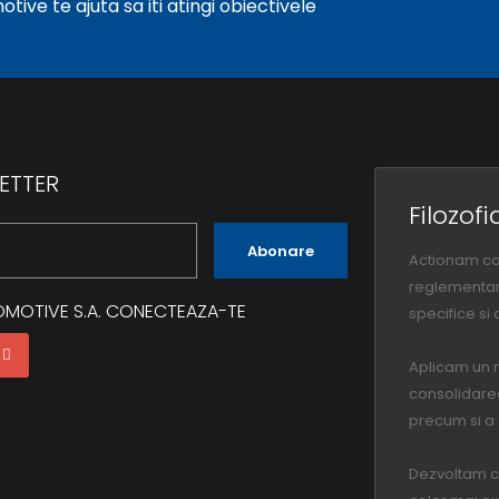
ive te ajuta sa iti atingi obiectivele
ETTER
Filozof
Abonare
Actionam ca 
reglementar
OMOTIVE S.A. CONECTEAZA-TE
specifice si 
Aplicam un 
consolidarea 
precum si a c
Dezvoltam c