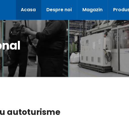
Acasa
Despre noi
Magazin
Produ
onal
ru autoturisme