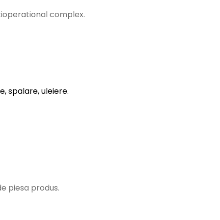
tioperational complex.
, spalare, uleiere.
de piesa produs.