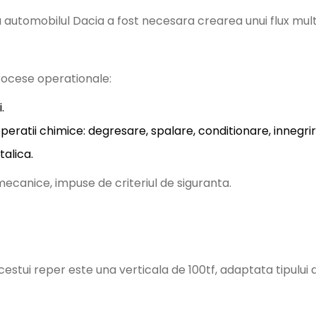
u automobilul Dacia a fost necesara crearea unui flux mul
procese operationale:
.
eratii chimice: degresare, spalare, conditionare, innegrire
alica.
ecanice, impuse de criteriul de siguranta.
estui reper este una verticala de 100tf, adaptata tipului 