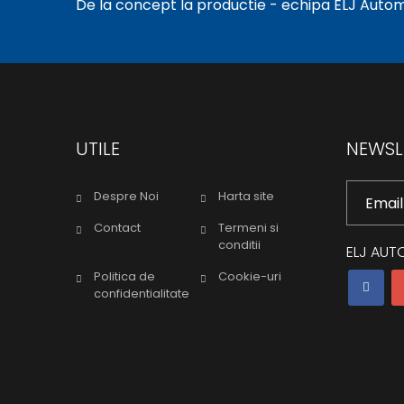
De la concept la productie - echipa ELJ Automot
UTILE
NEWSL
Despre Noi
Harta site
Contact
Termeni si
conditii
ELJ AUT
Politica de
Cookie-uri
confidentialitate